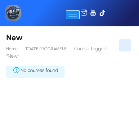
New
Course tagged
Home
TOATE PROGRAMELE
“New”
No courses found